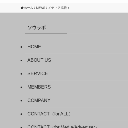
ホーム
NEWS
メディア掲載
ソウラボ
HOME
ABOUT US
SERVICE
MEMBERS
COMPANY
CONTACT（for ALL）
CONTACT（for Media/Advertiser）